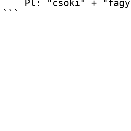
    Pl: "csoki" + "fagyi" = "csokifagyi"
