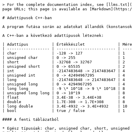
> For the complete documentation index, see [llms.txt](
page URLs; this page is available as [Markdown](https:/
# Adattípusok C++-ban

A program futása során az adatokat állandók (konstansok
A C++-ban a következő adattípusok léteznek:

| Adattípus          | Értékkészlet              | Mére
| ------------------ | ------------------------- | ----
| char               | -128 -> 127               | 1   
| unsigned char      | 0 -> 255                  | 1   
| short              | -32768 -> 32767           | 2   
| unsigned short     | 0 -> 65535                | 2   
| int                | -2147483648 -> 2147483647 | 4   
| unsigned int       | 0 -> 42494967295          | 4   
| long               | -2147483648 -> 2147483647 | 4   
| unsigned long      | 0 -> 4294967295           | 4   
| long long          | -9 \* 10^18 -> 9 \* 10^18 | 8   
| unsigned long long | 0 -> 10^19                | 8   
| float              | 3.4E-38 -> 3.44E+38       | 4   
| double             | 1.7E-308 -> 1.7E+308      | 8   
| long double        | 3.4E-4932 -> 3.4E+4932    | 10  
| bool               | true / false              | 1   
#### A fenti táblázatból

* Egész típusúak: char, unsigned char, short, unsigned 