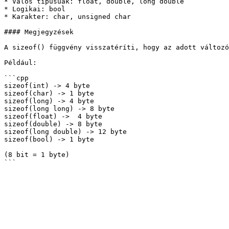
* Valós típusúak: float, double, long double

* Logikai: bool

* Karakter: char, unsigned char

#### Megjegyzések

A sizeof() függvény visszatéríti, hogy az adott változó
Például:

```cpp

sizeof(int) -> 4 byte

sizeof(char) -> 1 byte

sizeof(long) -> 4 byte

sizeof(long long) -> 8 byte

sizeof(float) ->  4 byte

sizeof(double) -> 8 byte

sizeof(long double) -> 12 byte

sizeof(bool) -> 1 byte

(8 bit = 1 byte)
