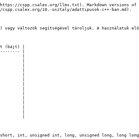
https://cspp.csalex.org/llms.txt). Markdown versions of 
/cspp.csalex.org/10.-osztaly/adattipusok-c++-ban.md).

) vagy változók segítségével tároljuk. A használatuk elő
t (bájt) |

-------- |

         |

         |

         |

         |

         |

         |

         |

         |

         |

         |

         |

         |

         |

         |

short, int, unsigned int, long, unsigned long, long long